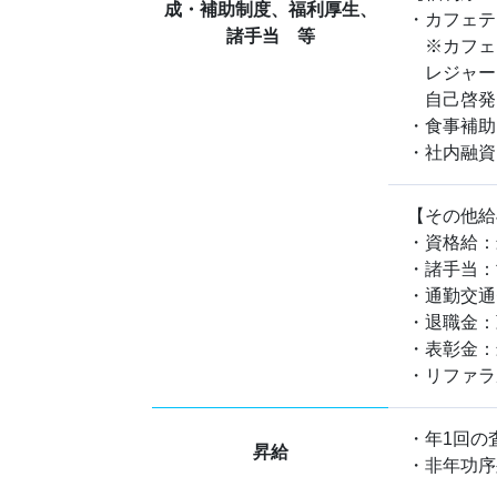
成・補助制度、福利厚生、
・カフェテリ
諸手当 等
※カフェ
レジャー
自己啓発
・食事補助：
・社内融資
【その他給
・資格給：最
・諸手当：
・通勤交通
・退職金：
・表彰金：最
・リファラ
・年1回の
昇給
・非年功序