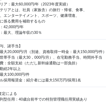
ア：最大60,000円/年（2023年度実績）
テリアとは、社員（家族含）の旅行・帰省、食事、
、エンターテイメント、スポーツ、健康増進、
に係る費用を補助するもの
42,000円/年
：最大、理論年収の30％
与、諸手当】
大20,000円/月（別途、資格取得一時金：最大150,000円/件
世帯手当（最大30，000円/月）、在宅勤務手当、時間外手当
費：全額支給（ただし新幹線通勤は一部負担）
勤続2年以上
大100,000円/件
ル採用報奨金：紹介者には最大150万円/採用1名
査定による
列型任用：40歳台前半での特別管理職任用実績あり