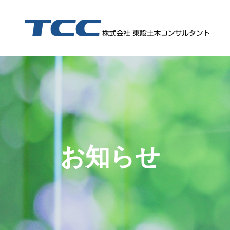
【特許取得】水路点検のDXを推進する無人・無動力「浮体装置」の特許を登録
①HOIP-大田区実証実験・実装促進事業、②インフ
保護中: 「高速道路構造物の点検におけるＡＩシステム活用についての研究」の成果（変状抽出AI、判定支援技術）がNEXCO
【特許取得】特許第7297202号 (株)ケーウェイズ様、（株）セロリ様と当社が共同開発した「標準貫入試験装置」について、特許を取得しました
エネルギーフォーラム(2020年10月号)に、キヤノン様と当社が共同研究を行った、AIを使ったひび割れの自動検知技術が掲載されました。
令和2年7月29日(水)～令和2年7月31日(金)にインテックス 大阪で
令和2年7月29日(水)～令和2年7月31日(金)にインテックス 大阪で開催
お知らせ