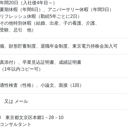
日（入社後4年目～）
夏期休暇（年間6日）、アニバーサリー休暇（年間3日）
ッシュ休暇（勤続5年ごとに2日）
特別休暇（結婚、出産、子の看護、介護、
忌引 他）
備、財形貯蓄制度、退職年金制度、東京電力持株会加入可
真添付）、卒業見込証明書、成績証明書
（1年以内コピー可）
適性検査（性格）、小論文、面接（1回）
 又は メール
033 東京都文京区本郷1－28－10
コンサルタント