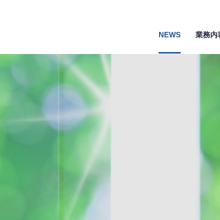
NEWS
業務内
 〜通水状態のまま安全・効率的に点検可能、電力・上下水道など累計158km超の実績〜
ラメンテナンス国民会議「ちゅうごく」、③新技術デモンストレーション体験会2.0「大阪府道路メンテナンス会議」に採択されました
の橋梁点検に活用されます!!
開催された「メンテナンス・レジリエンスOSAKA2020 －インフラ検査・維持管理展－」に出展しました。
される「メンテナンス・レジリエンスOSAKA2020 －インフラ検査・維持管理展－」に出展します。