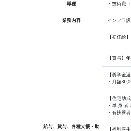
職種
・技術職 
業務内容
インフラ設
【初任給】大
大 学 
高 専 
【賞与】年2
【奨学金返
・月額30,
【住宅助成
・単 身 者：
・有扶養者：
給与、賞与、各種支援・助
【福利厚生