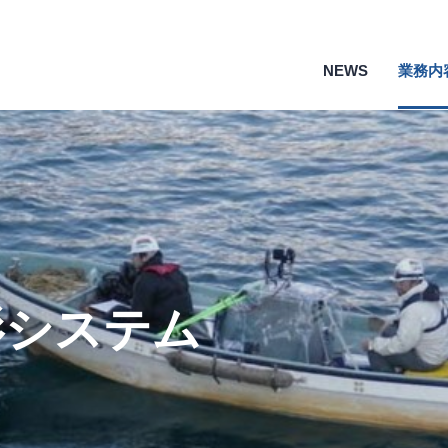
NEWS
業務内
 〜通水状態のまま安全・効率的に点検可能、電力・上下水道など累計158km超の実績〜
ラメンテナンス国民会議「ちゅうごく」、③新技術デモンストレーション体験会2.0「大阪府道路メンテナンス会議」に採択されました
の橋梁点検に活用されます!!
開催された「メンテナンス・レジリエンスOSAKA2020 －インフラ検査・維持管理展－」に出展しました。
される「メンテナンス・レジリエンスOSAKA2020 －インフラ検査・維持管理展－」に出展します。
影システム