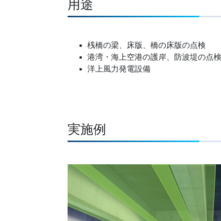
用途
桟橋の梁、床版、橋の床版の点検
港湾・海上空港の護岸、防波堤の点
洋上風力発電設備
実施例