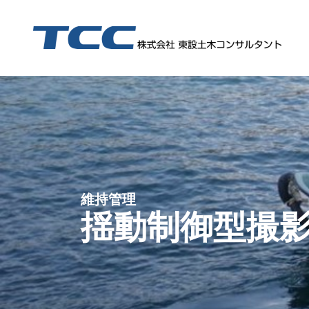
【特許取得】水路点検のDXを推進する無人・無動力「浮体装置」の特許を登録
①HOIP-大田区実証実験・実装促進事業、②インフ
保護中: 「高速道路構造物の点検におけるＡＩシステム活用についての研究」の成果（変状抽出AI、判定支援技術）がNEXCO
【特許取得】特許第7297202号 (株)ケーウェイズ様、（株）セロリ様と当社が共同開発した「標準貫入試験装置」について、特許を取得しました
エネルギーフォーラム(2020年10月号)に、キヤノン様と当社が共同研究を行った、AIを使ったひび割れの自動検知技術が掲載されました。
令和2年7月29日(水)～令和2年7月31日(金)にインテックス 大阪で
令和2年7月29日(水)～令和2年7月31日(金)にインテックス 大阪で開催
維持管理
揺動制御型撮